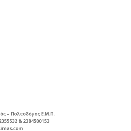
ς – Πολεοδόμος Ε.Μ.Π.
72355532 & 2384500153
simas.com