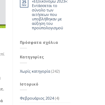
«Εξοικονομώ 2023»:
25
Ιαν
Εντάσσεται το
σύνολο των
αιτήσεων που
υποβλήθηκαν με
αύξηση του
προϋπολογισμού
Πρόσφατα σχόλια
επί
Kατηγορίες
Χωρίς κατηγορία
(242)
η
Ιστορικό
τ.
Φεβρουάριος 2024
(4)
κά