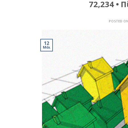
72,234 • 
POSTED O
12
Μάι