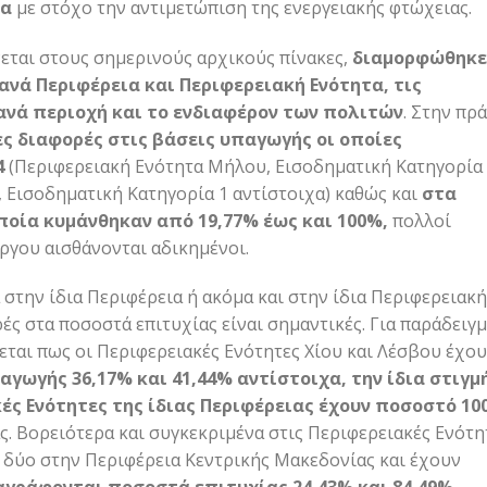
ία
με στόχο την αντιμετώπιση της ενεργειακής φτώχειας.
εται στους σημερινούς αρχικούς πίνακες,
διαμορφώθηκε
ανά Περιφέρεια και Περιφερειακή Ενότητα, τις
ανά περιοχή και το ενδιαφέρον των πολιτών
. Στην πρά
ς διαφορές στις βάσεις υπαγωγής οι οποίες
4
(Περιφερειακή Ενότητα Μήλου, Εισοδηματική Κατηγορία 
, Εισοδηματική Κατηγορία 1 αντίστοιχα) καθώς και
στα
οία κυμάνθηκαν από 19,77% έως και 100%,
πολλοί
έργου αισθάνονται αδικημένοι.
στην ίδια Περιφέρεια ή ακόμα και στην ίδια Περιφερειακή
ές στα ποσοστά επιτυχίας είναι σημαντικές. Για παράδειγμ
εται πως οι Περιφερειακές Ενότητες Χίου και Λέσβου έχο
ωγής 36,17% και 41,44% αντίστοιχα, την ίδια στιγμ
ές Ενότητες της ίδιας Περιφέρειας έχουν ποσοστό 10
. Βορειότερα και συγκεκριμένα στις Περιφερειακές Ενότη
οι δύο στην Περιφέρεια Κεντρικής Μακεδονίας και έχουν