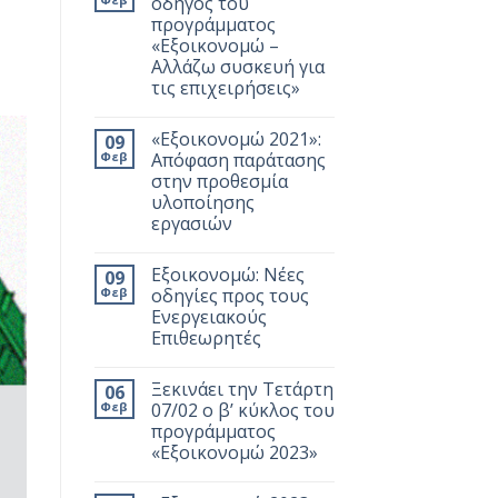
οδηγός του
προγράμματος
«Εξοικονομώ –
Αλλάζω συσκευή για
τις επιχειρήσεις»
«Εξοικονομώ 2021»:
09
Φεβ
Απόφαση παράτασης
στην προθεσμία
υλοποίησης
εργασιών
Εξοικονομώ: Νέες
09
Φεβ
οδηγίες προς τους
Ενεργειακούς
Επιθεωρητές
Ξεκινάει την Τετάρτη
06
Φεβ
07/02 ο β’ κύκλος του
προγράμματος
«Εξοικονομώ 2023»