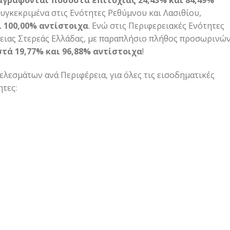
αγράφονται ποσοστά επιτυχίας 24,43% και 84,49%
συγκεκριμένα στις Ενότητες Ρεθύμνου και Λασιθίου,
 100,00% αντίστοιχα
. Ενώ στις Περιφερειακές Ενότητες
ρειας Στερεάς Ελλάδας, με παραπλήσιο πλήθος προσωρινώ
ά 19,77% και 96,88% αντίστοιχα
!
ελεσμάτων ανά Περιφέρεια, για όλες τις εισοδηματικές
ητες: