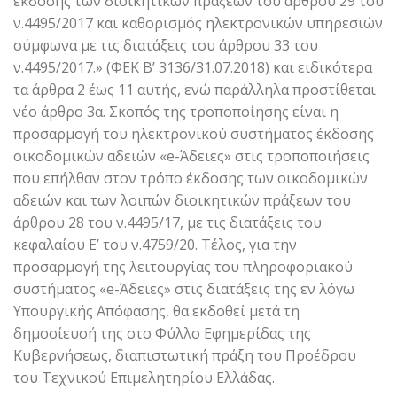
έκδοσης των διοικητικών πράξεων του άρθρου 29 του
ν.4495/2017 και καθορισμός ηλεκτρονικών υπηρεσιών
σύμφωνα με τις διατάξεις του άρθρου 33 του
ν.4495/2017.» (ΦΕΚ Β’ 3136/31.07.2018) και ειδικότερα
τα άρθρα 2 έως 11 αυτής, ενώ παράλληλα προστίθεται
νέο άρθρο 3α. Σκοπός της τροποποίησης είναι η
προσαρμογή του ηλεκτρονικού συστήματος έκδοσης
οικοδομικών αδειών «e-Άδειες» στις τροποποιήσεις
που επήλθαν στον τρόπο έκδοσης των οικοδομικών
αδειών και των λοιπών διοικητικών πράξεων του
άρθρου 28 του ν.4495/17, με τις διατάξεις του
κεφαλαίου Ε’ του ν.4759/20. Τέλος, για την
προσαρμογή της λειτουργίας του πληροφοριακού
συστήματος «e-Άδειες» στις διατάξεις της εν λόγω
Υπουργικής Απόφασης, θα εκδοθεί μετά τη
δημοσίευσή της στο Φύλλο Εφημερίδας της
Κυβερνήσεως, διαπιστωτική πράξη του Προέδρου
του Τεχνικού Επιμελητηρίου Ελλάδας.