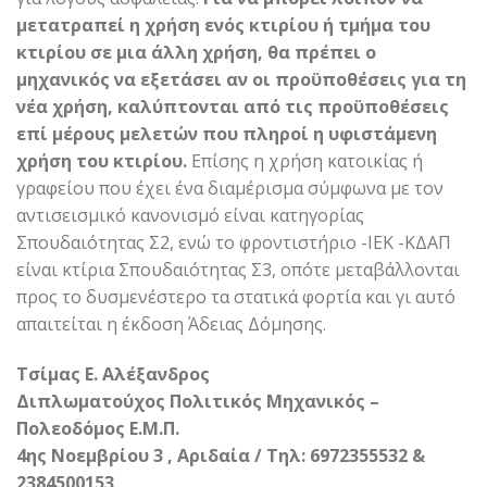
μετατραπεί η χρήση ενός κτιρίου ή τμήμα του
κτιρίου σε μια άλλη χρήση, θα πρέπει ο
μηχανικός να εξετάσει αν οι προϋποθέσεις για τη
νέα χρήση, καλύπτονται από τις προϋποθέσεις
επί µέρους µελετών που πληροί η υφιστάµενη
χρήση του κτιρίου.
Επίσης η χρήση κατοικίας ή
γραφείου που έχει ένα διαμέρισμα σύμφωνα με τον
αντισεισμικό κανονισμό είναι κατηγορίας
Σπουδαιότητας Σ2, ενώ το φροντιστήριο -ΙΕΚ -ΚΔΑΠ
είναι κτίρια Σπουδαιότητας Σ3, οπότε μεταβάλλονται
προς το δυσμενέστερο τα στατικά φορτία και γι αυτό
απαιτείται η έκδοση Άδειας Δόμησης.
Τσίμας Ε. Αλέξανδρος
Διπλωματούχος Πολιτικός Μηχανικός –
Πολεοδόμος Ε.Μ.Π.
4ης Νοεμβρίου 3 , Αριδαία / Τηλ: 6972355532 &
2384500153