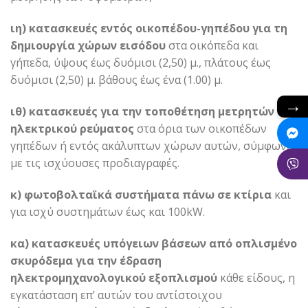
ιη) κατασκευές εντός οικοπέδου-γηπέδου για τη
δημιουργία χώρων εισόδου
στα οικόπεδα και
γήπεδα, ύψους έως δυόμισι (2,50) μ., πλάτους έως
δυόμισι (2,50) μ. βάθους έως ένα (1.00) μ.
→
ιθ) κατασκευές για την τοποθέτηση μετρητών
ηλεκτρικού ρεύματος
στα όρια των οικοπέδων
γηπέδων ή εντός ακάλυπτων χώρων αυτών, σύμφωνα
με τις ισχύουσες προδιαγραφές.
κ) φωτοβολταϊκά συστήματα πάνω σε κτίρια
και
για ισχύ συστημάτων έως και 100kW.
κα) κατασκευές υπόγειων βάσεων από οπλισμένο
σκυρόδεμα για την έδραση
ηλεκτρομηχανολογικού εξοπλισμού
κάθε είδους, η
εγκατάσταση επ’ αυτών του αντίστοιχου