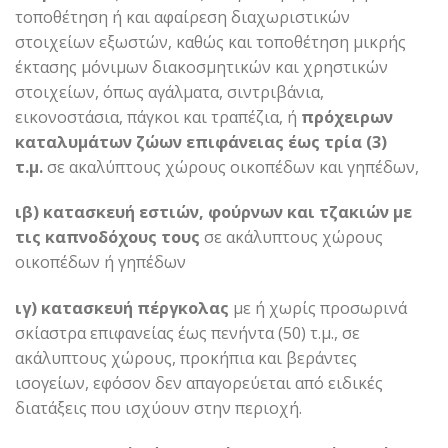
τοποθέτηση ή και αφαίρεση διαχωριστικών
στοιχείων εξωστών, καθώς και τοποθέτηση μικρής
έκτασης μόνιμων διακοσμητικών και χρηστικών
στοιχείων, όπως αγάλματα, σιντριβάνια,
εικονοστάσια, πάγκοι και τραπέζια, ή
πρόχειρων
καταλυμάτων ζώων επιφάνειας έως τρία (3)
τ.μ.
σε ακαλύπτους χώρους οικοπέδων και γηπέδων,
ιβ) κατασκευή εστιών, φούρνων και τζακιών με
τις καπνοδόχους τους
σε ακάλυπτους χώρους
οικοπέδων ή γηπέδων
ιγ) κατασκευή πέργκολας
με ή χωρίς προσωρινά
σκίαστρα επιφανείας έως πενήντα (50) τ.μ., σε
ακάλυπτους χώρους, προκήπια και βεράντες
ισογείων, εφόσον δεν απαγορεύεται από ειδικές
διατάξεις που ισχύουν στην περιοχή.