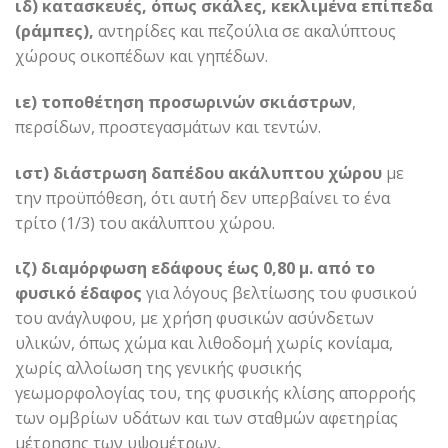
ιδ) κατασκευές, όπως σκάλες, κεκλιμένα επίπεδα
(ράμπες),
αντηρίδες και πεζούλια σε ακαλύπτους
χώρους οικοπέδων και γηπέδων.
ιε) τοποθέτηση προσωρινών σκιάστρων
,
περσίδων, προστεγασμάτων και τεντών.
ιστ) διάστρωση δαπέδου ακάλυπτου χώρου
με
την προϋπόθεση, ότι αυτή δεν υπερβαίνει το ένα
τρίτο (1/3) του ακάλυπτου χώρου.
ιζ) διαμόρφωση εδάφους έως 0,80 μ. από το
φυσικό έδαφος
για λόγους βελτίωσης του φυσικού
του ανάγλυφου, με χρήση φυσικών ασύνδετων
υλικών, όπως χώμα και λιθοδομή χωρίς κονίαμα,
χωρίς αλλοίωση της γενικής φυσικής
γεωμορφολογίας του, της φυσικής κλίσης απορροής
των ομβρίων υδάτων και των σταθμών αφετηρίας
μέτρησης των υψομέτρων,