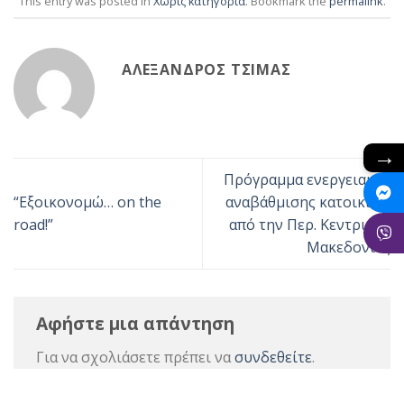
This entry was posted in
Χωρίς κατηγορία
. Bookmark the
permalink
.
ΑΛΈΞΑΝΔΡΟΣ ΤΣΊΜΑΣ
→
Πρόγραμμα ενεργειακής
“Εξοικονομώ… on the
αναβάθμισης κατοικιών
road!”
από την Περ. Κεντρικής
Μακεδονίας
Αφήστε μια απάντηση
Για να σχολιάσετε πρέπει να
συνδεθείτε
.