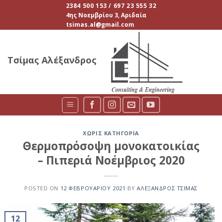
Skip
2384 500 153 / 697 23 555 32
4ης Νοεμβρίου 3, Αριδαία
to
tsimas.al@gmail.com
content
Τσίμας Αλέξανδρος
ΧΩΡΊΣ ΚΑΤΗΓΟΡΊΑ
Θερμοπρόσοψη μονοκατοικίας
– Πιπεριά Νοέμβριος 2020
POSTED ON
12 ΦΕΒΡΟΥΑΡΊΟΥ 2021
BY
ΑΛΈΞΑΝΔΡΟΣ ΤΣΊΜΑΣ
12