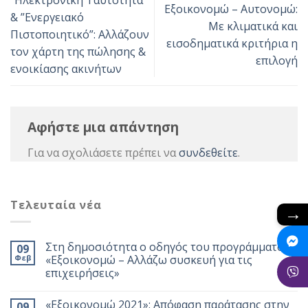
”Ηλεκτρονική Ταυτότητα”
Εξοικονομώ – Αυτονομώ:
& ”Ενεργειακό
Με κλιματικά και
Πιστοποιητικό”: Αλλάζουν
εισοδηματικά κριτήρια η
τον χάρτη της πώλησης &
επιλογή
ενοικίασης ακινήτων
Αφήστε μια απάντηση
Για να σχολιάσετε πρέπει να
συνδεθείτε
.
Τελευταία νέα
→
Στη δημοσιότητα ο οδηγός του προγράμματος
09
Φεβ
«Εξοικονομώ – Αλλάζω συσκευή για τις
επιχειρήσεις»
«Εξοικονομώ 2021»: Απόφαση παράτασης στην
09