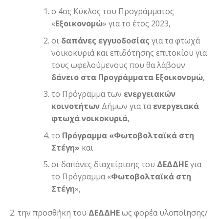
ο 4ος Κύκλος του Προγράμματος
«
Εξοικονομώ
» για το έτος 2023,
οι
δαπάνες εγγυοδοσίας
για τα φτωχά
νοικοκυριά και επιδότησης επιτοκίου για
τους ωφελούμενους που θα λάβουν
δάνειο στα Προγράμματα Εξοικονομώ
,
το Πρόγραμμα των
ενεργειακών
κοινοτήτων
Δήμων για τα
ενεργειακά
φτωχά νοικοκυριά
,
το
Πρόγραμμα «Φωτοβολταϊκά στη
Στέγη»
και
οι δαπάνες διαχείρισης του
ΔΕΔΔΗΕ
για
το Πρόγραμμα «
Φωτοβολταϊκά στη
Στέγη
»,
την προσθήκη του
ΔΕΔΔΗΕ
ως φορέα υλοποίησης/