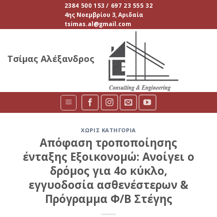
Skip
2384 500 153 / 697 23 555 32
4ης Νοεμβρίου 3, Αριδαία
to
tsimas.al@gmail.com
content
Τσίμας Αλέξανδρος
ΧΩΡΊΣ ΚΑΤΗΓΟΡΊΑ
Απόφαση τροποποίησης
ένταξης Εξοικονομώ: Ανοίγει ο
δρόμος για 4ο κύκλο,
εγγυοδοσία ασθενέστερων &
Πρόγραμμα Φ/Β Στέγης